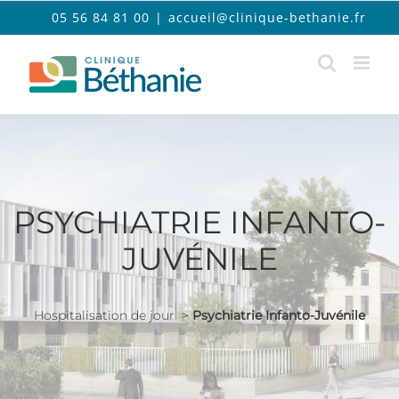
Passer
05 56 84 81 00
|
accueil@clinique-bethanie.fr
au
contenu
PSYCHIATRIE INFANTO-
JUVÉNILE
Hospitalisation de jour >
Psychiatrie Infanto-Juvénile