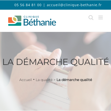
Passer
05 56 84 81 00
|
accueil@clinique-bethanie.fr
au
contenu
LA DÉMARCHE QUALITÉ
•
Accueil
La qualité >
La démarche qualité