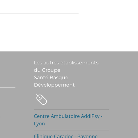
Les autres établissements
du Groupe
Santé Basque
Développement
h
Centre Ambulatoire AddiPsy -
Lyon
Clinique Caradoc - Bayonne