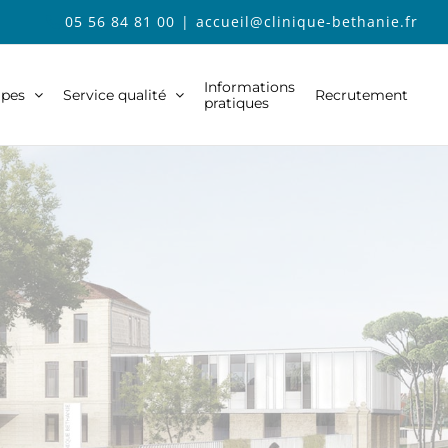
05 56 84 81 00
|
accueil@clinique-bethanie.fr
Informations
ipes
Service qualité
Recrutement
pratiques