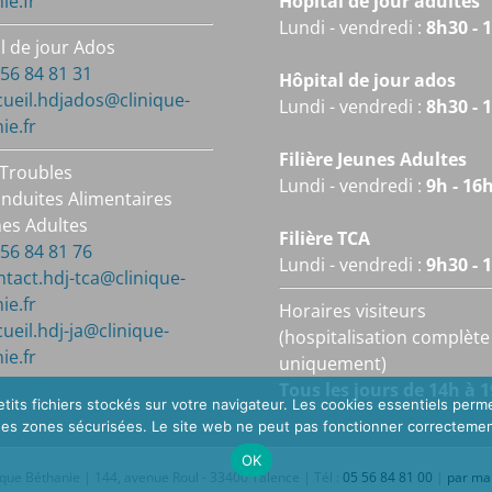
ie.fr
Hôpital de jour adultes
Lundi - vendredi :
8h30 - 
l de jour Ados
6 84 81 31
Hôpital de jour ados
cueil.hdjados@clinique-
Lundi - vendredi :
8h30 - 
ie.fr
Filière Jeunes Adultes
e Troubles
Lundi - vendredi :
9h - 16
nduites Alimentaires
nes Adultes
Filière TCA
6 84 81 76
Lundi - vendredi :
9h30 - 
ntact.hdj-tca@clinique-
ie.fr
Horaires visiteurs
cueil.hdj-ja@clinique-
(hospitalisation complète
ie.fr
uniquement)
Tous les jours de 14h à 
tits fichiers stockés sur votre navigateur. Les cookies essentiels perme
 des zones sécurisées. Le site web ne peut pas fonctionner correctemen
OK
ique Béthanie | 144, avenue Roul - 33400 Talence | Tél :
05 56 84 81 00
|
par mai