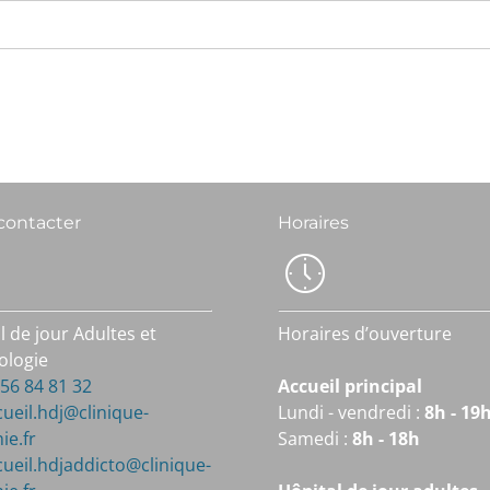
contacter
Horaires
l de jour Adultes et
Horaires d’ouverture
ologie
6 84 81 32
Accueil principal
cueil.hdj@clinique-
Lundi - vendredi :
8h - 19
ie.fr
Samedi :
8h - 18h
cueil.hdjaddicto@clinique-