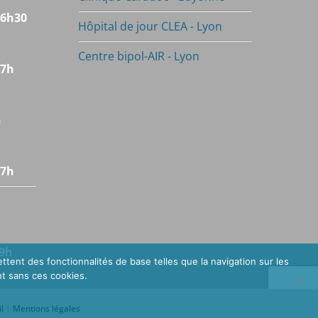
16h30
Hôpital de jour CLEA - Lyon
Centre bipol-AIR - Lyon
17h
h
17h
19h
ttent des fonctionnalités de base telles que la navigation sur les
t sans ces cookies.
l
|
Mentions légales