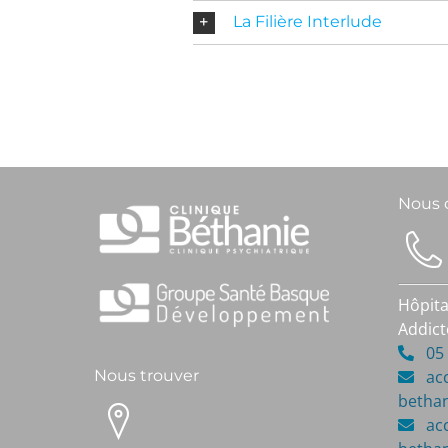
La Filière Interlude
Nous 
Hôpita
Addict
05 5
ac
Nous trouver
bethan
ac