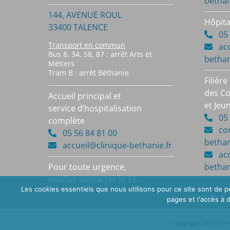
bethan
144, AVENUE ROUL
Hôpita
33400 TALENCE
05 5
Transport en commun
ac
Bus 8, 34, 58, 87 : arrêt Arts et
bethan
Métiers
Tram B : arrêt Béthanie
Filièr
des Co
Accueil principal et
et Jeu
service d’hospitalisation
05 5
complète
co
05 56 84 81 00
bethan
accueil@clinique-bethanie.fr
ac
bethan
Pour toute urgence,
veuillez contacter le 15.
Les cookies essentiels que nous utilisons pour ce site sont de pe
pages et l'accès à
Copyright 2018 Clin