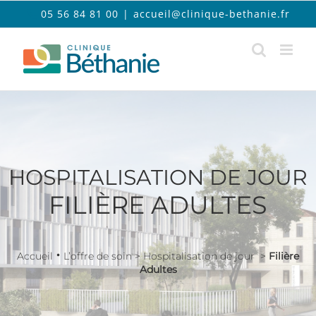
Passer
05 56 84 81 00
|
accueil@clinique-bethanie.fr
au
contenu
HOSPITALISATION DE JOUR
FILIÈRE ADULTES
•
Accueil
L’offre de soin > Hospitalisation de jour >
Filière
Adultes