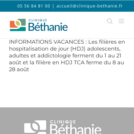
Passer
05 56 84 81 00
|
accueil@clinique-bethanie.fr
au
contenu
INFORMATIONS VACANCES : Les filières en
hospitalisation de jour (HDJ) adolescents,
adultes et addictologie ferment du 1 au 21
août et la filière en HDJ TCA ferme du 8 au
28 août